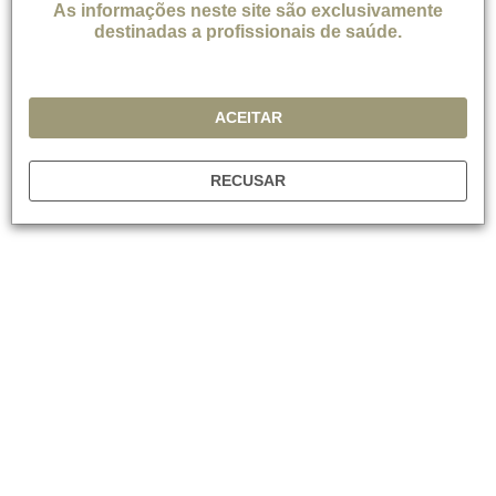
As informações neste site são exclusivamente
A epigenética também pode desempenhar um papel preditivo.
destinadas a profissionais de saúde.
Em um estudo com 581 pacientes com TDM, houve uma
associação altamente significativa entre os perfis
de metilação do DNA sanguíneo e o status do TDM em 6 anos
ACEITAR
5
de acompanhamento
.
Estudos que vão além desses indicadores-chave são
RECUSAR
necessários para entender melhor a força motriz por trás das
trajetórias do TDM.
Quer receber as novidades da Progress in Mind Brazil no
seu celular?
Participe do nosso
canal no Telegram clicando aqui
e
receba os novos conteúdos assim que forem publicados!