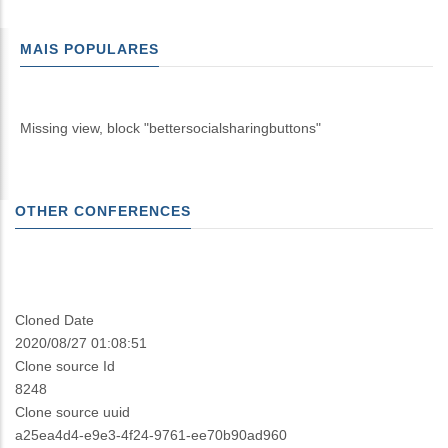
MAIS POPULARES
Missing view, block "bettersocialsharingbuttons"
OTHER CONFERENCES
Cloned Date
2020/08/27 01:08:51
Clone source Id
8248
Clone source uuid
a25ea4d4-e9e3-4f24-9761-ee70b90ad960