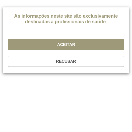
Dados Pessoais, a Lundbeck informa ao Usuário da existência de
um arquivo de sua propriedade, a fim de gerenciar o
As informações neste site são exclusivamente
relacionamento com os Usuários.
destinadas a profissionais de saúde.
O envio de dados supõe o consentimento do remetente para o
tratamento dos mesmos pela Lundbeck, de acordo com o
propósito indicado.
ACEITAR
Exceto nos campos onde expressamente declarado em contrário,
a entrega de informações necessárias sobre dados pessoais será
RECUSAR
voluntária. A falta de preenchimento dos campos indicados como
obrigatórios ou a submissão de dados incorretos impossibilitará o
registro como Usuário no Site.
O Usuário pode exercer seus direitos de acesso, retificação,
cancelamento e oposição, de acordo com os regulamentos atuais
de proteção de dados, entrando em contato com a Lundbeck
Brasil Ltda.
O Site utiliza Cookies para tornar a experiência do Usuário mais
eficiente. A lei estabelece que podemos armazenar cookies no