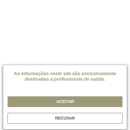
Enxaqueca, Saúde Mental
23 Feb, 2023
Read Time:
4 mins
Artigo
Como as comorbidades psiquiátricas afetam a
enxaqueca e seu tratamento?
As informações neste site são exclusivamente
destinadas a profissionais de saúde.
ACEITAR
RECUSAR