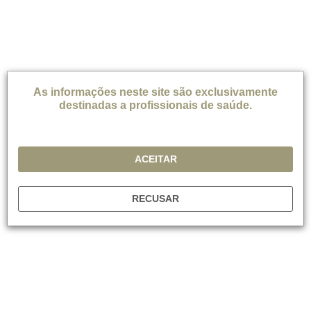
As informações neste site são exclusivamente
destinadas a profissionais de saúde.
ACEITAR
RECUSAR
Alzheimer's Disease
24 Apr, 2023
Read Time:
6 mins
Destaques do Congresso Artigo
Destaques na pesquisa sobre a doença de Alzheimer
da Academia Americana de Neurologia Virtual 2022